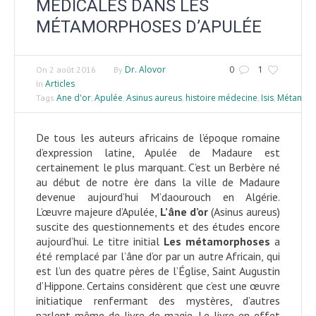
MÉDICALES DANS LES
MÉTAMORPHOSES D’APULÉE
Dr. Alovor
0
1
On
2 août 2016
By
Articles
In
Ane d'or
Apulée
Asinus aureus
histoire médecine
Isis
Métamor
Tags
,
,
,
,
,
De tous les auteurs africains de l’époque romaine
d’expression latine, Apulée de Madaure est
certainement le plus marquant. C’est un Berbère né
au début de notre ère dans la ville de Madaure
devenue aujourd’hui M’daourouch en Algérie.
L’œuvre majeure d’Apulée,
L’âne d’or
(Asinus aureus)
suscite des questionnements et des études encore
aujourd’hui. Le titre initial
Les
métamorphoses
a
été remplacé par l’âne d’or par un autre Africain, qui
est l’un des quatre pères de l’Église, Saint Augustin
d’Hippone. Certains considèrent que c’est une œuvre
initiatique renfermant des mystères, d’autres
parlent même de livre de magie. Le livre en effet