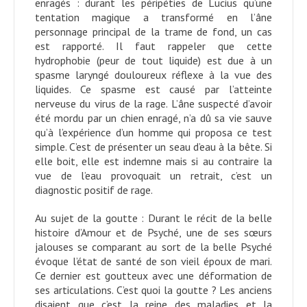
enragés : durant les péripéties de Lucius qu’une
tentation magique a transformé en l’âne
personnage principal de la trame de fond, un cas
est rapporté. Il faut rappeler que cette
hydrophobie (peur de tout liquide) est due à un
spasme laryngé douloureux réflexe à la vue des
liquides. Ce spasme est causé par l’atteinte
nerveuse du virus de la rage. L’âne suspecté d’avoir
été mordu par un chien enragé, n’a dû sa vie sauve
qu’à l’expérience d’un homme qui proposa ce test
simple. C’est de présenter un seau d’eau à la bête. Si
elle boit, elle est indemne mais si au contraire la
vue de l’eau provoquait un retrait, c’est un
diagnostic positif de rage.
Au sujet de la goutte : Durant le récit de la belle
histoire d’Amour et de Psyché, une de ses sœurs
jalouses se comparant au sort de la belle Psyché
évoque l’état de santé de son vieil époux de mari.
Ce dernier est goutteux avec une déformation de
ses articulations. C’est quoi la goutte ? Les anciens
disaient que c’est la reine des maladies et la