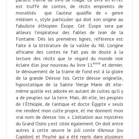
est truffé de contes, de récits empreints de
moralités que l’auteur qualifie de « genre
milésien », style particulier qui doit son origine au
fabuliste éthiopien Ésope. Cet Ésope sera par
ailleurs l’inspirateur des fables de Jean de la
Fontaine. Dès les premières lignes, référence est
faite à la littérature de la vallée du Nil. L’origine
africaine des contes ne fait pas de doute à la
lecture des récits que le regard du monde noir
ème
éclaire d’un jour nouveau. Au livre 11
et dernier,
le dénouement de la trame de fond est à la gloire
de la grande Déesse Isis. Cette déesse originelle,
hypostatique de la Sainte Vierge Marie dit elle-
même qu’elle est adorée en autant de cultes qu’il y
a de peuples sur la terre. Mais, dit-elle, les peuples
de l’Éthiopie, de l’antique et docte Égypte « seuls
me rendent mon culte propre, et me donnent mon
vrai nom de déesse Isis. ». L’initiation aux mystères
du Grand Osiris y est citée également. On doit entre
autres à cette œuvre le joli conte d’Amour (ou
Cupidon) et Psyché qui a été repris dans plusieurs