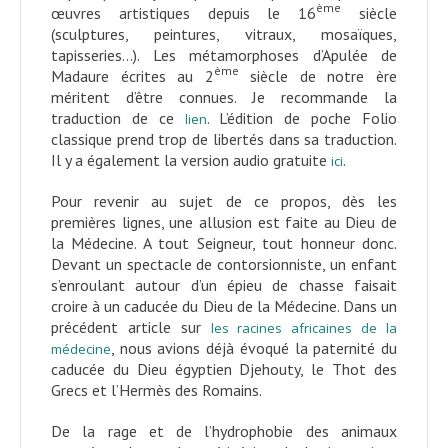
ème
œuvres artistiques depuis le 16
siècle
(sculptures, peintures, vitraux, mosaïques,
tapisseries…). Les métamorphoses d’Apulée de
ème
Madaure écrites au 2
siècle de notre ère
méritent d’être connues. Je recommande la
traduction de ce
. L’édition de poche Folio
lien
classique prend trop de libertés dans sa traduction.
Il y a également la version audio gratuite
.
ici
Pour revenir au sujet de ce propos, dès les
premières lignes, une allusion est faite au Dieu de
la Médecine. A tout Seigneur, tout honneur donc.
Devant un spectacle de contorsionniste, un enfant
s’enroulant autour d’un épieu de chasse faisait
croire à un caducée du Dieu de la Médecine. Dans un
précédent article sur
les racines africaines de la
, nous avions déjà évoqué la paternité du
médecine
caducée du Dieu égyptien Djehouty, le Thot des
Grecs et l’Hermès des Romains.
De la rage et de l’hydrophobie des animaux