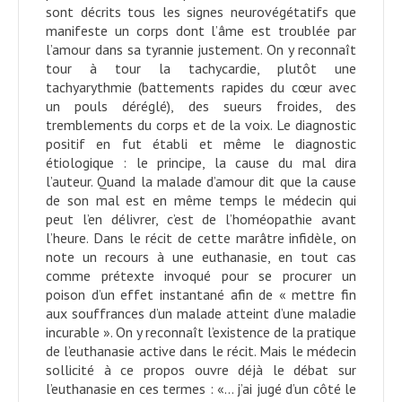
sont décrits tous les signes neurovégétatifs que
manifeste un corps dont l’âme est troublée par
l’amour dans sa tyrannie justement. On y reconnaît
tour à tour la tachycardie, plutôt une
tachyarythmie (battements rapides du cœur avec
un pouls déréglé), des sueurs froides, des
tremblements du corps et de la voix. Le diagnostic
positif en fut établi et même le diagnostic
étiologique : le principe, la cause du mal dira
l’auteur. Quand la malade d’amour dit que la cause
de son mal est en même temps le médecin qui
peut l’en délivrer, c’est de l’homéopathie avant
l’heure. Dans le récit de cette marâtre infidèle, on
note un recours à une euthanasie, en tout cas
comme prétexte invoqué pour se procurer un
poison d’un effet instantané afin de « mettre fin
aux souffrances d’un malade atteint d’une maladie
incurable ». On y reconnaît l’existence de la pratique
de l’euthanasie active dans le récit. Mais le médecin
sollicité à ce propos ouvre déjà le débat sur
l’euthanasie en ces termes : «… j’ai jugé d’un côté le