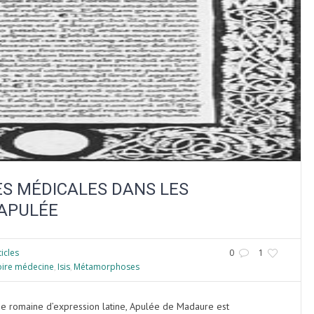
CES MÉDICALES DANS LES
APULÉE
ticles
0
1
oire médecine
Isis
Métamorphoses
,
,
que romaine d’expression latine, Apulée de Madaure est