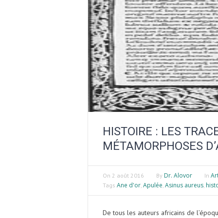
HISTOIRE : LES TRA
MÉTAMORPHOSES D’
Dr. Alovor
Ar
On
2 août 2016
By
In
Ane d'or
Apulée
Asinus aureus
hist
Tags
,
,
,
De tous les auteurs africains de l’épo