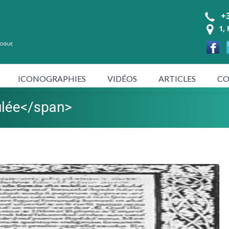
+3
1,
ICONOGRAPHIES
VIDÉOS
ARTICLES
CO
ulée</span>