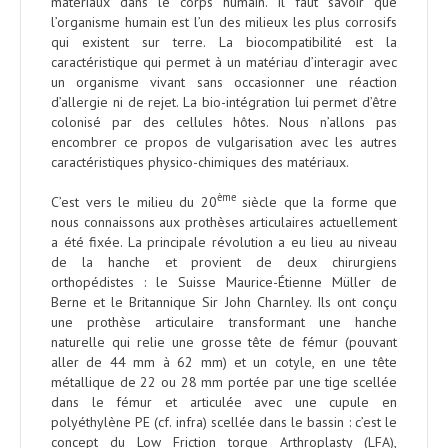
matériaux dans le corps humain. Il faut savoir que
l’organisme humain est l’un des milieux les plus corrosifs
qui existent sur terre. La biocompatibilité est la
caractéristique qui permet à un matériau d’interagir avec
un organisme vivant sans occasionner une réaction
d’allergie ni de rejet. La bio-intégration lui permet d’être
colonisé par des cellules hôtes. Nous n’allons pas
encombrer ce propos de vulgarisation avec les autres
caractéristiques physico-chimiques des matériaux.
ème
C’est vers le milieu du 20
siècle que la forme que
nous connaissons aux prothèses articulaires actuellement
a été fixée. La principale révolution a eu lieu au niveau
de la hanche et provient de deux chirurgiens
orthopédistes : le Suisse Maurice-Étienne Müller de
Berne et le Britannique Sir John Charnley. Ils ont conçu
une prothèse articulaire transformant une hanche
naturelle qui relie une grosse tête de fémur (pouvant
aller de 44 mm à 62 mm) et un cotyle, en une tête
métallique de 22 ou 28 mm portée par une tige scellée
dans le fémur et articulée avec une cupule en
polyéthylène PE (cf. infra) scellée dans le bassin : c’est le
concept du Low Friction torque Arthroplasty (LFA),