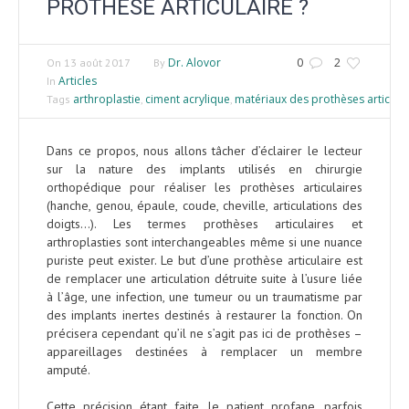
PROTHÈSE ARTICULAIRE ?
Dr. Alovor
0
2
On
13 août 2017
By
Articles
In
arthroplastie
ciment acrylique
matériaux des prothèses articulai
Tags
,
,
Dans ce propos, nous allons tâcher d’éclairer le lecteur
sur la nature des implants utilisés en chirurgie
orthopédique pour réaliser les prothèses articulaires
(hanche, genou, épaule, coude, cheville, articulations des
doigts…). Les termes prothèses articulaires et
arthroplasties sont interchangeables même si une nuance
puriste peut exister. Le but d’une prothèse articulaire est
de remplacer une articulation détruite suite à l’usure liée
à l’âge, une infection, une tumeur ou un traumatisme par
des implants inertes destinés à restaurer la fonction. On
précisera cependant qu’il ne s’agit pas ici de prothèses –
appareillages destinées à remplacer un membre
amputé.
Cette précision étant faite, le patient profane, parfois