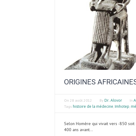
ORIGINES AFRICAINE
Dr. Alovor
A
On
28 août 2012
By
In
histoire de la médecine
Imhotep
mé
Tags
,
,
Selon Homère qui vivait vers -850 soit 
400 ans avant...