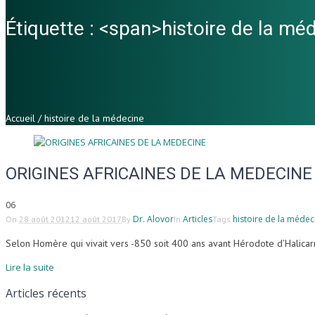
Étiquette : <span>histoire de la m
Accueil
/
histoire de la médecine
ORIGINES AFRICAINES DE LA MEDECINE
0
6
Dr. Alovor
Articles
histoire de la médec
On
28 août 2012
12 août 2017
By
In
Tags
Selon Homère qui vivait vers -850 soit 400 ans avant Hérodote d’Halicarna
Lire la suite
Articles récents