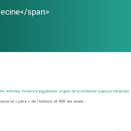
édecine</span>
ine
Imhotep
médecine égyptienne
origine de la médecine
papyrus médicaux
,
,
,
,
sse le « père » de l’histoire, et 400 ans avant...