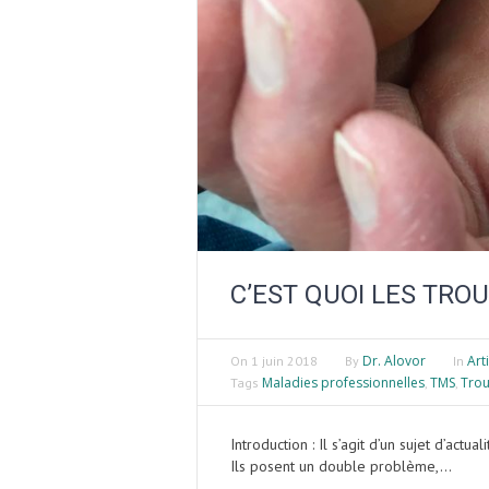
C’EST QUOI LES TRO
Dr. Alovor
Art
On
1 juin 2018
By
In
Maladies professionnelles
TMS
Trou
Tags
,
,
Introduction : Il s’agit d’un sujet d’act
Ils posent un double problème,...