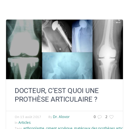
DOCTEUR, C’EST QUOI UNE
PROTHÈSE ARTICULAIRE ?
Dr. Alovor
0
2
On
13 août 2017
By
Articles
In
arthroplastie
ciment acrylique
matériaux des prothèses articulai
Tags
,
,