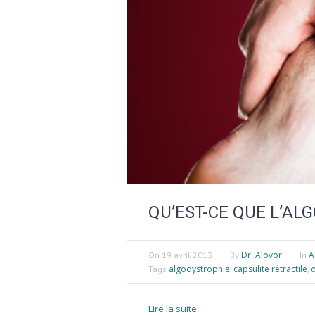
QU’EST-CE QUE L’AL
Dr. Alovor
A
On
19 avril 2013
By
In
algodystrophie
capsulite rétractile
d
Tags
,
,
Lire la suite