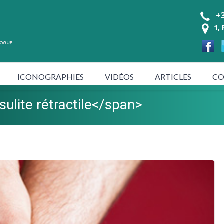
+3
1,
ICONOGRAPHIES
VIDÉOS
ARTICLES
CO
sulite rétractile</span>