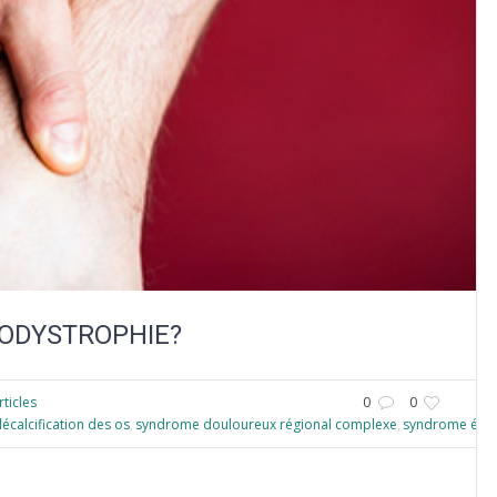
GODYSTROPHIE?
rticles
0
0
écalcification des os
syndrome douloureux régional complexe
syndrome épa
,
,