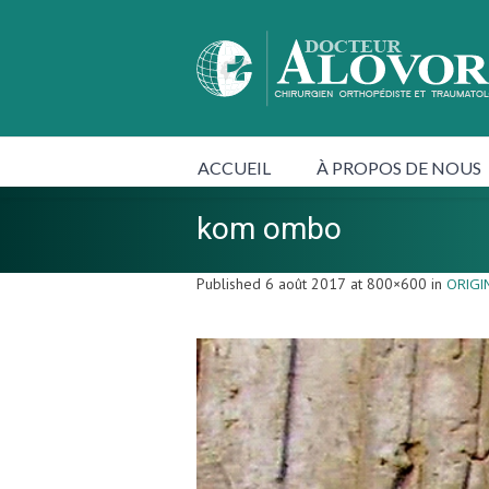
ACCUEIL
À PROPOS DE NOUS
kom ombo
Published
6 août 2017
at 800×600 in
ORIGI