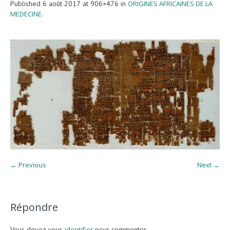
Published
6 août 2017
at 906×476 in
ORIGINES AFRICAINES DE LA
MEDECINE
.
← Previous
Next →
Répondre
Vous devez vous
identifier
pour commenter.