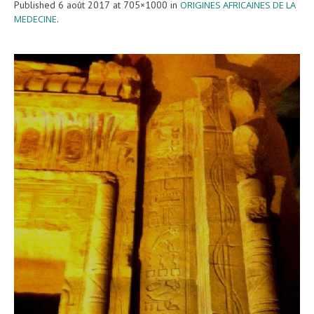
Published
6 août 2017
at 705×1000 in
ORIGINES AFRICAINES DE LA
MEDECINE
.