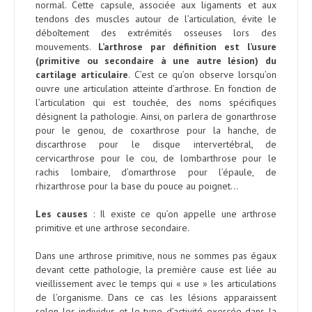
normal. Cette capsule, associée aux ligaments et aux
tendons des muscles autour de l’articulation, évite le
déboîtement des extrémités osseuses lors des
mouvements.
L’arthrose par définition est l’usure
(primitive ou secondaire à une autre lésion) du
cartilage articulaire
. C’est ce qu’on observe lorsqu’on
ouvre une articulation atteinte d’arthrose. En fonction de
l’articulation qui est touchée, des noms spécifiques
désignent la pathologie. Ainsi, on parlera de gonarthrose
pour le genou, de coxarthrose pour la hanche, de
discarthrose pour le disque intervertébral, de
cervicarthrose pour le cou, de lombarthrose pour le
rachis lombaire, d’omarthrose pour l’épaule, de
rhizarthrose pour la base du pouce au poignet…
Les causes
: Il existe ce qu’on appelle une arthrose
primitive et une arthrose secondaire.
Dans une arthrose primitive, nous ne sommes pas égaux
devant cette pathologie, la première cause est liée au
vieillissement avec le temps qui « use » les articulations
de l’organisme. Dans ce cas les lésions apparaissent
selon les individus et le type d’activité exercée dans la