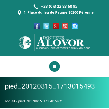
+33 (0)3 22 83 60 95
1, Place du Jeu de Paume 80200 Péronne
pied_20120815_1713015493
Accueil
/
pied_20120815_1713015493