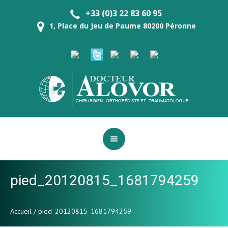
+33 (0)3 22 83 60 95
1, Place du Jeu de Paume 80200 Péronne
pied_20120815_1681794259
Accueil
/
pied_20120815_1681794259