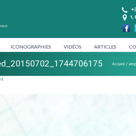
+3
1,
ICONOGRAPHIES
VIDÉOS
ARTICLES
CO
ied_20150702_1744706175
Accueil
/
amp
ed
.