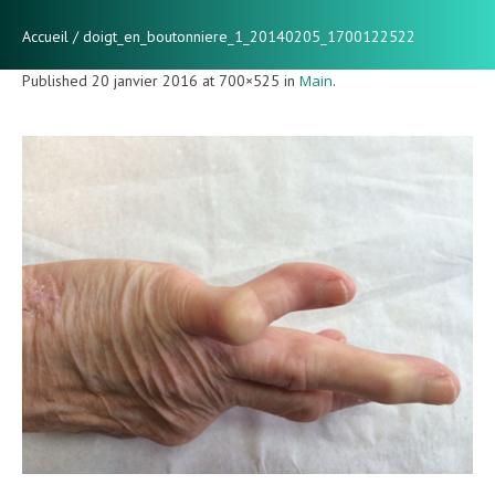
Accueil
/
doigt_en_boutonniere_1_20140205_1700122522
Published
20 janvier 2016
at 700×525 in
Main
.