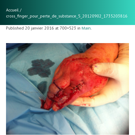
Accueil
/
cross_finger_pour_perte_de_substance_5_20120902_1735203816
Published
20 janvier 2016
at 700×523 in
Main
.