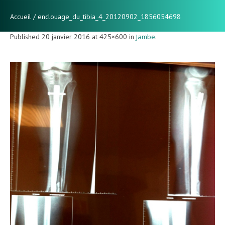
Accueil
/
enclouage_du_tibia_4_20120902_1856054698
Published
20 janvier 2016
at 425×600 in
Jambe
.