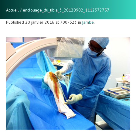
Accueil
/
enclouage_du_tibia_3_20120902_1112372757
Published
20 janvier 2016
at 700×523 in
Jambe
.