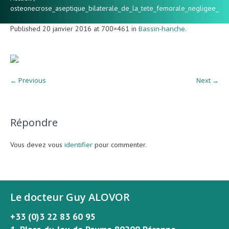
osteonecrose_aseptique_bilaterale_de_la_tete_femorale_negligee
Published
20 janvier 2016
at 700×461 in
Bassin-hanche
.
← Previous
Next →
Répondre
Vous devez vous
identifier
pour commenter.
Le docteur Guy ALOVOR
+33 (0)3 22 83 60 95