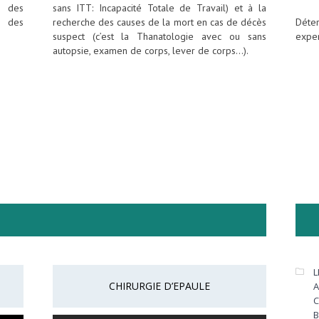
, des
sans ITT: Incapacité Totale de Travail) et à la
i des
recherche des causes de la mort en cas de décès
Déte
suspect (c’est la Thanatologie avec ou sans
exper
autopsie, examen de corps, lever de corps…).
L
CHIRURGIE D’EPAULE
A
C
B