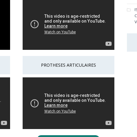
I
C
V
PROTHESES ARTICULAIRES