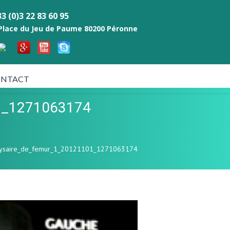
3 (0)3 22 83 60 95
 Place du Jeu de Paume 80200 Péronne
NTACT
01_1271063174
aphysaire_de_femur_1_20121101_1271063174