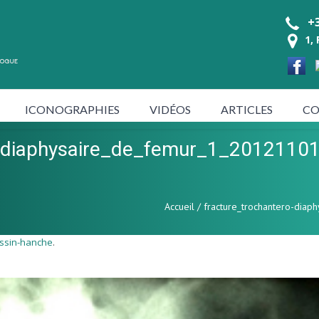
+3
1,
ICONOGRAPHIES
VIDÉOS
ARTICLES
CO
ro-diaphysaire_de_femur_1_201211
Accueil
/
fracture_trochantero-di
ssin-hanche
.