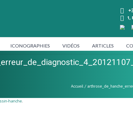
+3
1,
ICONOGRAPHIES
VIDÉOS
ARTICLES
CO
_erreur_de_diagnostic_4_2012110
Accueil
/
arthrose_de_hanche_err
ssin-hanche
.