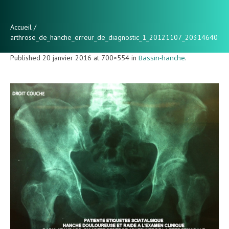
Accueil
/
arthrose_de_hanche_erreur_de_diagnostic_1_20121107_2031464010
Published
20 janvier 2016
at 700×554 in
Bassin-hanche
.