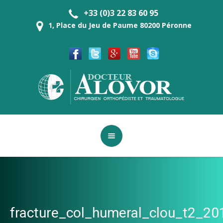
+33 (0)3 22 83 60 95
1, Place du Jeu de Paume 80200 Péronne
fracture_col_humeral_clou_t2_