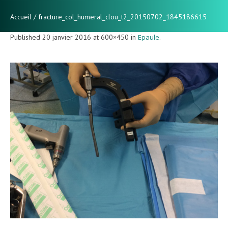
Accueil
/
fracture_col_humeral_clou_t2_20150702_1845186615
Published
20 janvier 2016
at 600×450 in
Epaule
.