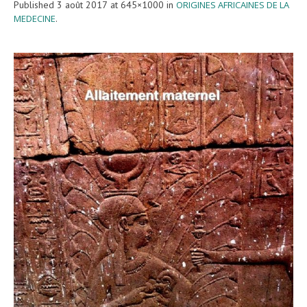
Published
3 août 2017
at 645×1000 in
ORIGINES AFRICAINES DE LA
MEDECINE
.