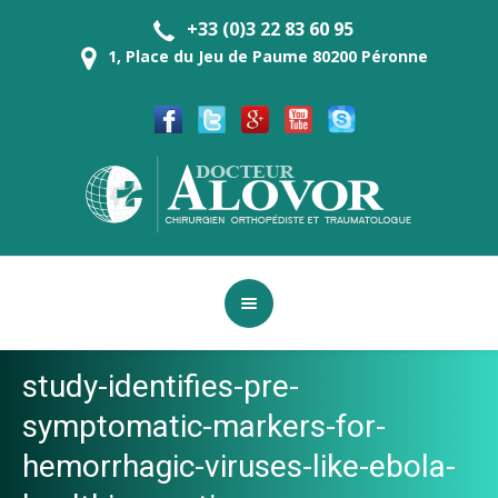
+33 (0)3 22 83 60 95
1, Place du Jeu de Paume 80200 Péronne
study-identifies-pre-
symptomatic-markers-for-
hemorrhagic-viruses-like-ebola-