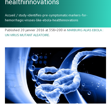
healthinnovations
Accueil
/
study-identifies-pre-symptomatic-markers-for-
hemorrhagic-viruses-like-ebola-healthinnovations
Published
20 janvier 2016
at 358×200 in
MARBURG ALIAS EBOLA :
UN VIRUS MUTANT ALEATOIRE
.