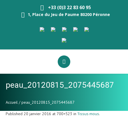
+33 (0)3 22 83 60 95
1, Place du Jeu de Paume 80200 Péronne
peau_20120815_2075445687
Accueil
/
peau_20120815_2075445687
Published
20 janvier 2016
at 700×523 in
Tissus mous
.