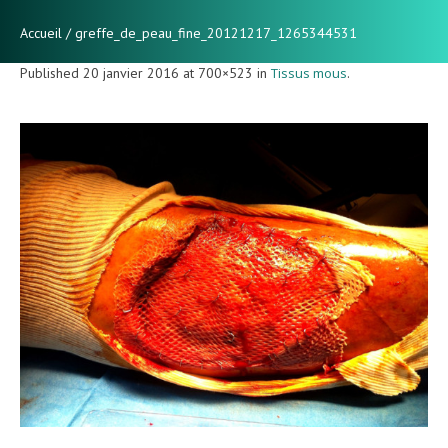
Accueil
/
greffe_de_peau_fine_20121217_1265344531
Published
20 janvier 2016
at 700×523 in
Tissus mous
.