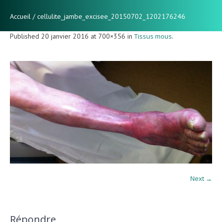
Accueil
/
cellulite_jambe_excisee_20150702_1202176246
Published
20 janvier 2016
at 700×356 in
Tissus mous
.
Next →
Répondre