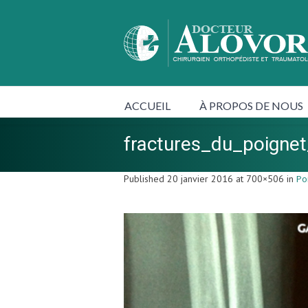
ACCUEIL
À PROPOS DE NOUS
fractures_du_poign
Published
20 janvier 2016
at 700×506 in
Po