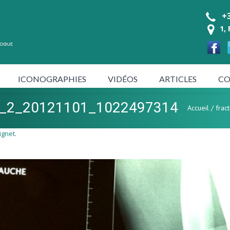
+3
1,
ICONOGRAPHIES
VIDÉOS
ARTICLES
CO
et_2_20121101_1022497314
Accueil
/
fra
ignet
.