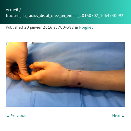
Accueil
/
fracture_du_radius_distal_chez_un_enfant_20150702_1064740092
Published
20 janvier 2016
at 700×382 in
Poignet
.
← Previous
Next →