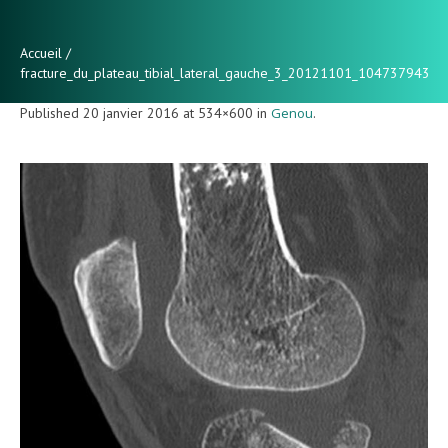
Accueil
/
fracture_du_plateau_tibial_lateral_gauche_3_20121101_1047379434
Published
20 janvier 2016
at 534×600 in
Genou
.