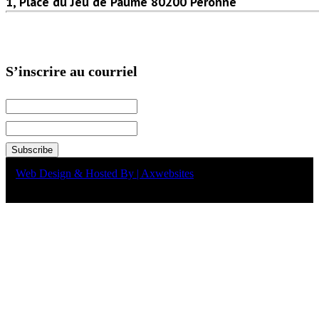
1, Place du Jeu de Paume 80200 Péronne
S’inscrire au courriel
Web Design & Hosted By | Axwebsites
Copyright © 2002 Docteur Alovor - Tous droits réservés