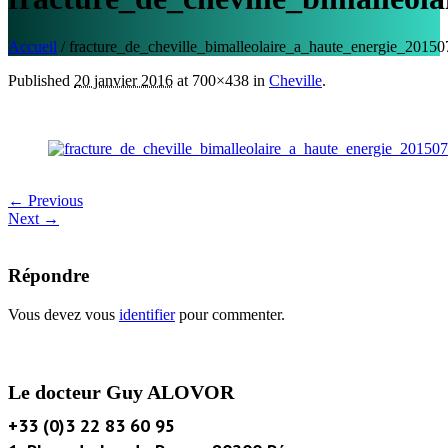
Accueil
/
fracture_de_cheville_bimalleolaire_a_haute_energie_201
Published
20 janvier 2016
at 700×438 in
Cheville
.
← Previous
Next →
Répondre
Vous devez vous
identifier
pour commenter.
Le docteur Guy ALOVOR
+33 (0)3 22 83 60 95