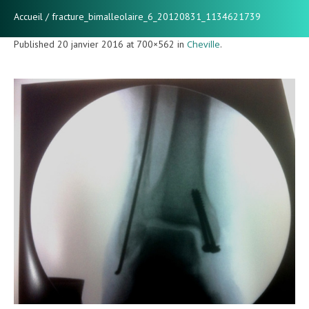
Accueil
/
fracture_bimalleolaire_6_20120831_1134621739
Published
20 janvier 2016
at 700×562 in
Cheville
.