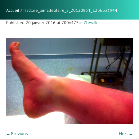
Accueil
/
fracture_bimalleolaire_2_20120831_1256533944
Published
20 janvier 2016
at 700×477 in
Cheville
.
← Previous
Next →