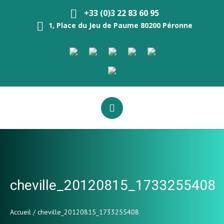
+33 (0)3 22 83 60 95
1, Place du Jeu de Paume 80200 Péronne
cheville_20120815_1733255408
Accueil
/
cheville_20120815_1733255408