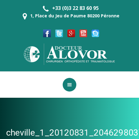
+33 (0)3 22 83 60 95
1, Place du Jeu de Paume 80200 Péronne
cheville_1_20120831_204629803