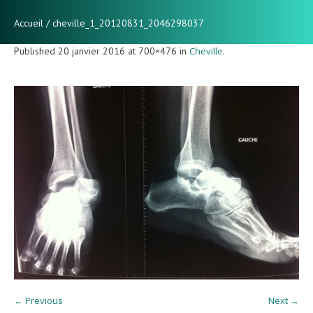
Accueil
/
cheville_1_20120831_2046298037
Published
20 janvier 2016
at 700×476 in
Cheville
.
← Previous
Next →